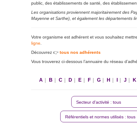
public, des établissements de santé, des établisseme
Les organisations proviennent majoritairement des Pays
Mayenne et Sarthe), et également les départements li
Votre organisme est adhérent et vous souhaitez mettre
ligne
.
Découvrez 👉
tous nos adhérents
Vous trouverez ci-dessous l’annuaire du réseau d’ad
A
|
B
|
C
|
D
|
E
|
F
|
G
|
H
|
I
|
J
|
K