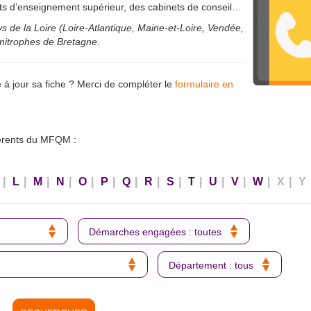
nts d’enseignement supérieur, des cabinets de conseil…
 de la Loire (Loire-Atlantique, Maine-et-Loire, Vendée,
mitrophes de Bretagne.
 à jour sa fiche ? Merci de compléter le
formulaire en
hérents du MFQM :
|
L
|
M
|
N
|
O
|
P
|
Q
|
R
|
S
|
T
|
U
|
V
|
W
|
X
|
Y