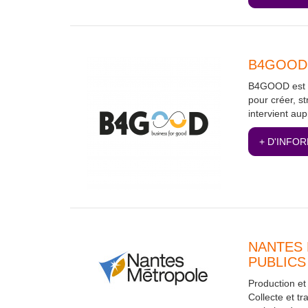
B4GOOD
B4GOOD est un
pour créer, s
intervient au
+ D'INFO
NANTES 
PUBLICS
Production et
Collecte et tr