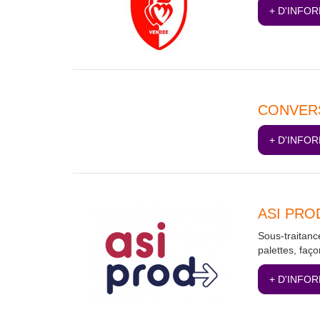
+ D'INFO
CONVERS
+ D'INFO
ASI PRO
Sous-traitance
palettes, faç
+ D'INFO