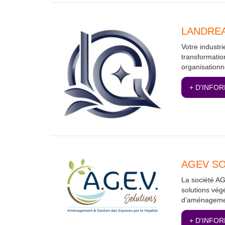
LANDREA
Votre industr
transformatio
organisationn
+ D'INFO
AGEV S
La société AG
solutions végé
d’aménagement
+ D'INFO