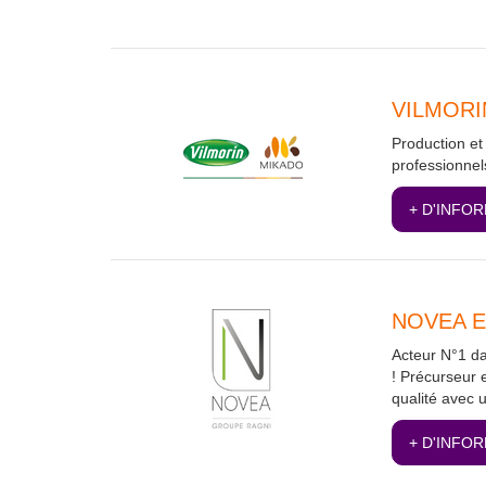
VILMORI
Production e
professionnels
+ D'INFO
NOVEA 
Acteur N°1 da
! Précurseur 
qualité avec 
+ D'INFO