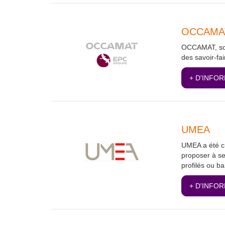
OCCAMA
OCCAMAT, soc
des savoir-fa
+ D'INFO
UMEA
UMEA a été cr
proposer à se
profilés ou ba
+ D'INFO